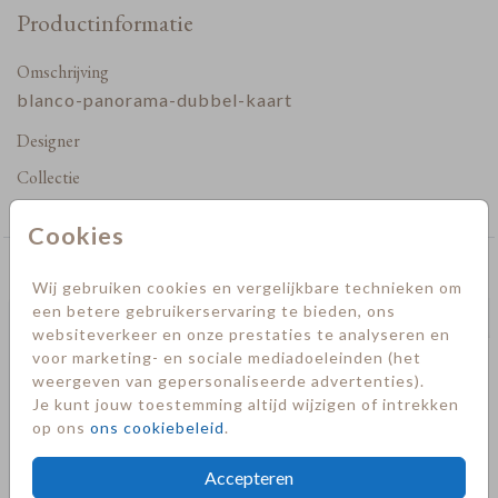
Productinformatie
Omschrijving
blanco-panorama-dubbel-kaart
Designer
Collectie
Blanco
Cookies
Deze kaarten vind je misschien ook leuk
Wij gebruiken cookies en vergelijkbare technieken om
een betere gebruikerservaring te bieden, ons
websiteverkeer en onze prestaties te analyseren en
voor marketing- en sociale mediadoeleinden (het
weergeven van gepersonaliseerde advertenties).
Je kunt jouw toestemming altijd wijzigen of intrekken
op ons
ons cookiebeleid
.
Accepteren