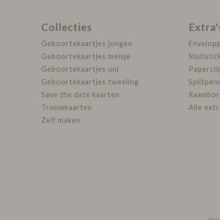
Collecties
Extra'
Geboortekaartjes jongen
Envelop
Geboortekaartjes meisje
Sluitstic
Geboortekaartjes uni
Papercli
Geboortekaartjes tweeling
Splitpen
Save the date kaarten
Raambor
Trouwkaarten
Alle ext
Zelf maken
Pri