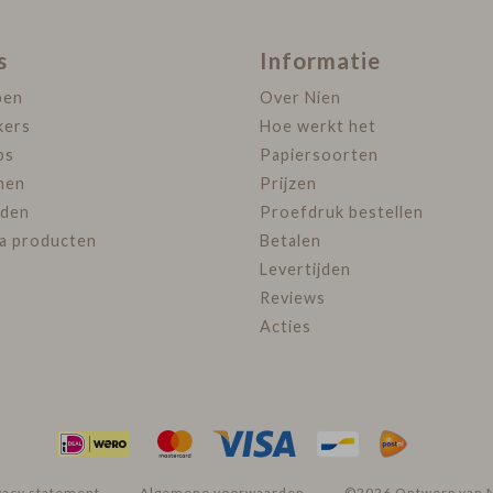
s
Informatie
pen
Over Nien
kers
Hoe werkt het
ps
Papiersoorten
nen
Prijzen
den
Proefdruk bestellen
ra producten
Betalen
Levertijden
Reviews
Acties
vacy statement
Algemene voorwaarden
©2026 Ontwerp van 