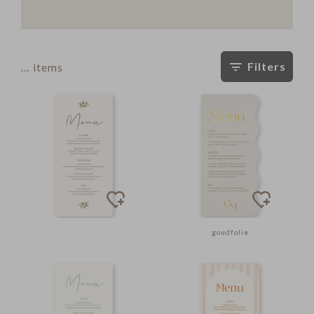
Filters
…
items
goudfolie