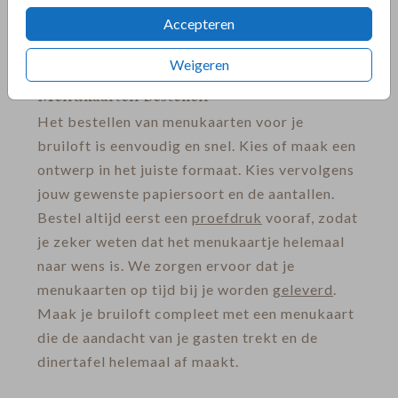
berichtje
voor meer informatie en
Accepteren
personalisatie-opties voor naamkaartjes die
echt bij jullie bruiloft passen.
Weigeren
Menukaarten bestellen
Het bestellen van menukaarten voor je
bruiloft is eenvoudig en snel. Kies of maak een
ontwerp in het juiste formaat. Kies vervolgens
jouw gewenste papiersoort en de aantallen.
Bestel altijd eerst een
proefdruk
vooraf, zodat
je zeker weten dat het menukaartje helemaal
naar wens is. We zorgen ervoor dat je
menukaarten op tijd bij je worden
geleverd
.
Maak je bruiloft compleet met een menukaart
die de aandacht van je gasten trekt en de
dinertafel helemaal af maakt.