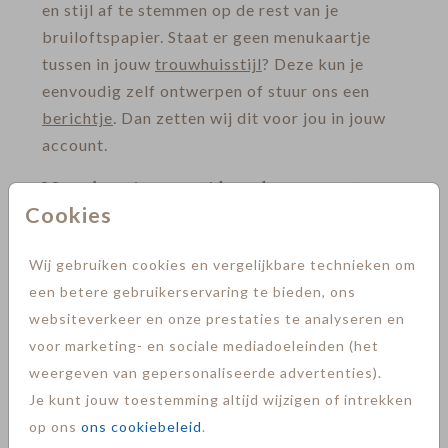
en stijl af te stemmen op de rest van je
bruiloftspapier. Staat er geen menukaartje
tussen in jouw
trouwhuisstijl
? Deze kun je
eenvoudig zelf ontwerpen of stuur ons een
berichtje
. Dan zetten wij dit voor jou in jouw
account.
Naamkaartjes voor tijdens de ceremonie en
diner
Cookies
Naamkaartjes zijn de perfecte manier om je
Wij gebruiken cookies en vergelijkbare technieken om
gasten te laten weten waar zij mogen zitten. Je
een betere gebruikerservaring te bieden, ons
kunt dezelfde naamkaartjes gebruiken tijdens
websiteverkeer en onze prestaties te analyseren en
de ceremonie en het diner. Ze helpen niet
voor marketing- en sociale mediadoeleinden (het
alleen bij het aanwijzen van de zitplaatsen,
weergeven van gepersonaliseerde advertenties).
maar kunnen ook een mooie decoratie zijn. Wil
Je kunt jouw toestemming altijd wijzigen of intrekken
jij de menukaartjes combineren met
op ons
ons cookiebeleid
.
bijpassende naamkaartjes? Stuur ons een