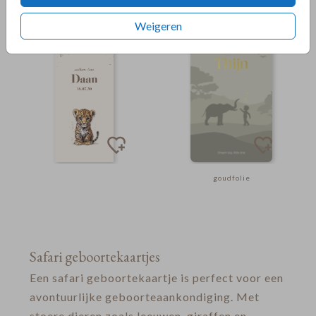
goudfolie
Weigeren
goudfolie
Safari geboortekaartjes
Een safari geboortekaartje is perfect voor een
avontuurlijke geboorteaankondiging. Met
stoere dieren zoals leeuwen, giraffen en