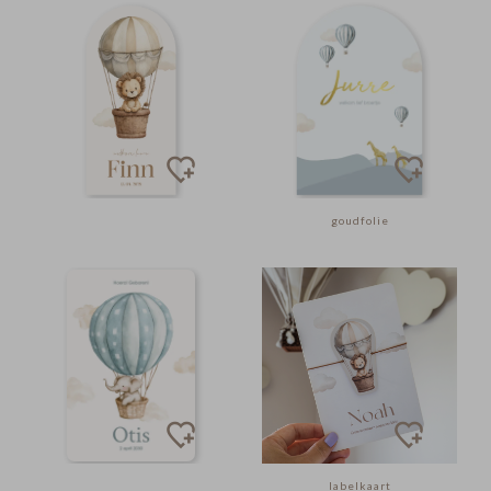
goudfolie
labelkaart