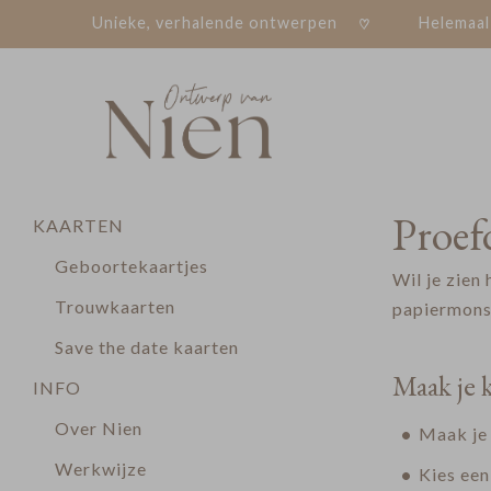
Unieke, verhalende ontwerpen
Helemaal
Proef
KAARTEN
Geboortekaartjes
Wil je zien
Trouwkaarten
papiermonst
Save the date kaarten
Maak je k
INFO
Over Nien
Maak je 
Werkwijze
Kies een