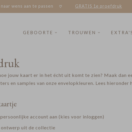
 naar wens aan te passen
GRATIS 1e proefdruk
GEBOORTE
TROUWEN
EXTRA'
druk
 hoe jouw kaart er in het écht uit komt te zien? Maak dan 
ers en samples van onze envelopkleuren. Lees hieronder h
aartje
persoonlijke account aan (kies voor inloggen)
 ontwerp uit de collectie