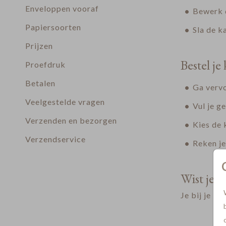
Enveloppen vooraf
Bewerk d
Papiersoorten
Sla de k
Prijzen
Bestel je 
Proefdruk
Betalen
Ga vervo
Veelgestelde vragen
Vul je g
Verzenden en bezorgen
Kies de 
Verzendservice
Reken je
Wist je da
Je bij je b