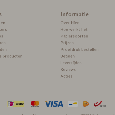
s
Informatie
pen
Over Nien
kers
Hoe werkt het
ps
Papiersoorten
nen
Prijzen
den
Proefdruk bestellen
ra producten
Betalen
Levertijden
Reviews
Acties