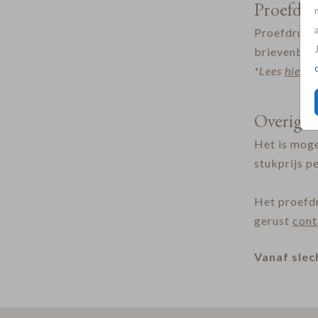
Proefdru
Proefdrukk
brievenbus 
*Lees
hier
al
Overige 
Het is moge
stukprijs pe
Het proefdr
gerust
cont
Vanaf slec