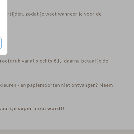
evertijden, zodat je weet wanneer je voor de
oefdruk vanaf slechts €1,- daarna betaal je de
pkleuren,- en papiersoorten niet ontvangen? Neem
 kaartje super mooi wordt!