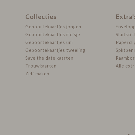
Collecties
Extra'
Geboortekaartjes jongen
Envelop
Geboortekaartjes meisje
Sluitstic
Geboortekaartjes uni
Papercli
Geboortekaartjes tweeling
Splitpen
Save the date kaarten
Raambor
Trouwkaarten
Alle ext
Zelf maken