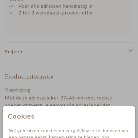
Voer alle adressen handmatig in
2 tot 3 werkdagen productietijd
Prijzen
Productinformatie
Omschrijving
Met deze adressticker 97x45 mm met rechte
hoeken ontwerp je eenvoudig adreslabel dat
perfect past bij jouw kaartstijl. De rechte vorm
Cookies
zorgt voor een nette en minimalistische look.
Ideaal om vooraf te bestellen, zodat je je
Toon meer
Wij gebruiken cookies en vergelijkbare technieken om
enveloppen
compleet kunt maken met bijpassende
een betere gebruikerservaring te bieden, ons