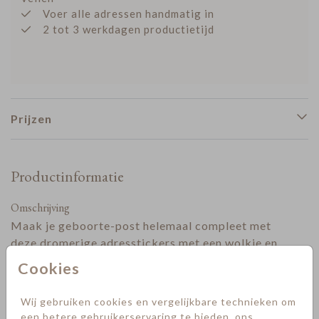
Voer alle adressen handmatig in
2 tot 3 werkdagen productietijd
Prijzen
Productinformatie
Omschrijving
Maak je geboorte-post helemaal compleet met
deze dromerige adresstickers met een wolkje en
luchtballon. De stickers zijn 97x45 mm en hebben
Cookies
rechte hoeken. Ze passen perfect bij het
geboortekaartje met luchtballon
en geven elke
Toon meer
Wij gebruiken cookies en vergelijkbare technieken om
envelop een zachte, neutrale en stijlvolle
een betere gebruikerservaring te bieden, ons