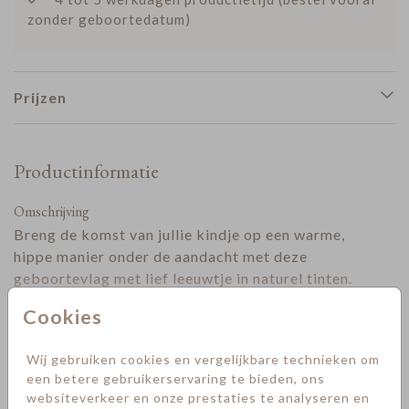
zonder geboortedatum)
Prijzen
Productinformatie
Omschrijving
Breng de komst van jullie kindje op een warme,
hippe manier onder de aandacht met deze
geboortevlag met lief leeuwtje in naturel tinten.
De zachte kleuren en schattige illustratie maken
Cookies
jullie geboorteaankondiging helemaal compleet.
Toon meer
De vlag is gemaakt van weerbestendig 610 g/m²
Wij gebruiken cookies en vergelijkbare technieken om
Designer
PVC, zodat hij ook bij wind en regen mooi blijft.
een betere gebruikerservaring te bieden, ons
Dankzij het handige formaat van 60x60x120 cm
Collectie
websiteverkeer en onze prestaties te analyseren en