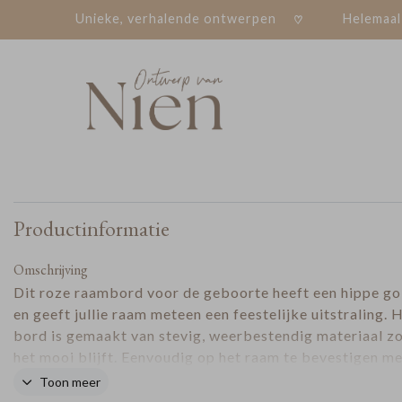
Unieke, verhalende ontwerpen
Helemaal
Productinformatie
Omschrijving
Dit roze raambord voor de geboorte heeft een hippe go
en geeft jullie raam meteen een feestelijke uitstraling. 
bord is gemaakt van stevig, weerbestendig materiaal z
het mooi blijft. Eenvoudig op het raam te bevestigen me
plakrand, waardoor je geen extra materialen nodig hebt
Toon meer
stijlvolle en praktische manier om iedereen te laten wet