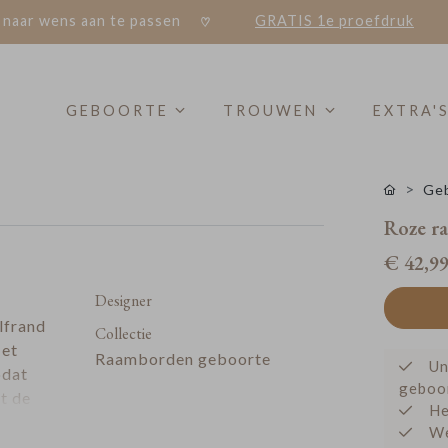
 naar wens aan te passen
GRATIS 1e proefdruk
GEBOORTE
TROUWEN
EXTRA'
Geb
Roze r
€ 42,9
Designer
lfrand
Collectie
Het
Raamborden geboorte
Un
odat
geboo
t de
He
. Een
We
en dat