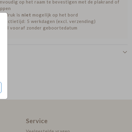
nvoudig op het raam te bevestigen met de plakrand of
appen
liedruk is
niet
mogelijk op het bord
oductietijd: 5 werkdagen (excl. verzending)
Raambord
Raambord
stel vooraf zonder geboortedatum
Service
Veelgestelde vragen