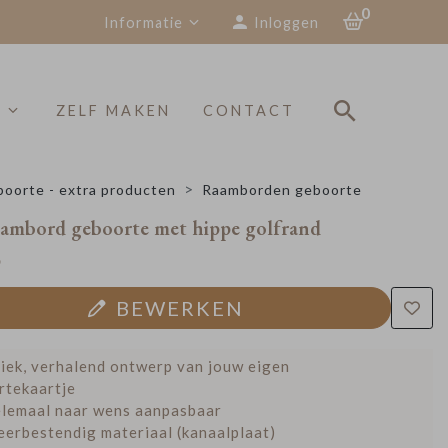
0
Informatie
Inloggen
S
ZELF MAKEN
CONTACT
oorte - extra producten
Raamborden geboorte
aambord geboorte met hippe golfrand
9
BEWERKEN
iek, verhalend ontwerp van jouw eigen
rtekaartje
lemaal naar wens aanpasbaar
erbestendig materiaal (kanaalplaat)