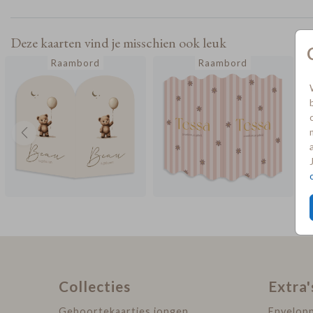
jullie baby is geboren.
Deze kaarten vind je misschien ook leuk
Raambord
Raambord
Collecties
Extra'
Geboortekaartjes jongen
Envelop