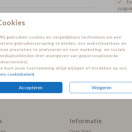
Ee
zuign
Fo
Cookies
Pr
Raambord
Raambord
Be
Wij gebruiken cookies en vergelijkbare technieken om een
betere gebruikerservaring te bieden, ons websiteverkeer en
onze prestaties te analyseren en voor marketing- en sociale
Prijzen
mediadoeleinden (het weergeven van gepersonaliseerde
advertenties).
Je kunt jouw toestemming altijd wijzigen of intrekken op ons
ons cookiebeleid
.
Accepteren
Weigeren
s
Informatie
pen
Over Nien