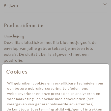
Prijzen
Productinformatie
Omschrijving
Deze lila sluitsticker met lila bloemetje geeft de
envelop van jullie geboortekaartje meteen iets
extra's. De sluitsticker is afgewerkt met een
goudfolie.
Designer
Cookies
Collectie
Wij gebruiken cookies en vergelijkbare technieken om
Sluitstickers geboorte
een betere gebruikerservaring te bieden, ons
websiteverkeer en onze prestaties te analyseren en
Deze kaarten vind je misschien ook leuk
voor marketing- en sociale mediadoeleinden (het
weergeven van gepersonaliseerde advertenties).
Je kunt jouw toestemming altijd wijzigen of intrekken