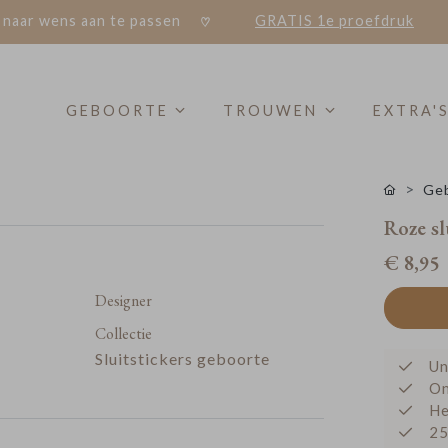
 naar wens aan te passen
GRATIS 1e proefdruk
GEBOORTE
TROUWEN
EXTRA'
Geb
Roze sl
€ 8,95
Designer
Collectie
Sluitstickers geboorte
Un
On
He
25