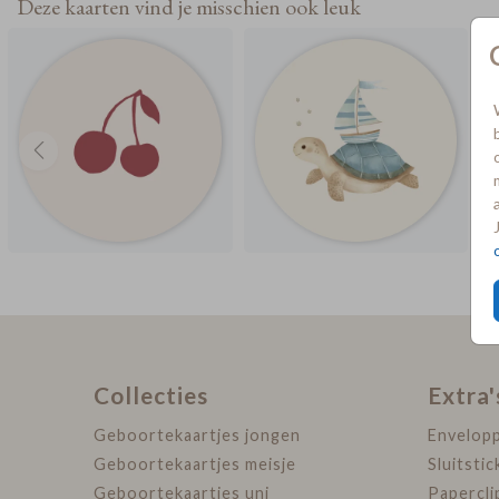
Deze kaarten vind je misschien ook leuk
Collecties
Extra'
Geboortekaartjes jongen
Envelop
Geboortekaartjes meisje
Sluitstic
Geboortekaartjes uni
Papercli