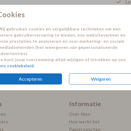
Le
Cookies
Prijzen
Wij gebruiken cookies en vergelijkbare technieken om een
betere gebruikerservaring te bieden, ons websiteverkeer en
onze prestaties te analyseren en voor marketing- en sociale
mediadoeleinden (het weergeven van gepersonaliseerde
advertenties).
Je kunt jouw toestemming altijd wijzigen of intrekken op ons
ons cookiebeleid
.
Accepteren
Weigeren
s
Informatie
pen
Over Nien
kers
Hoe werkt het
ps
Papiersoorten