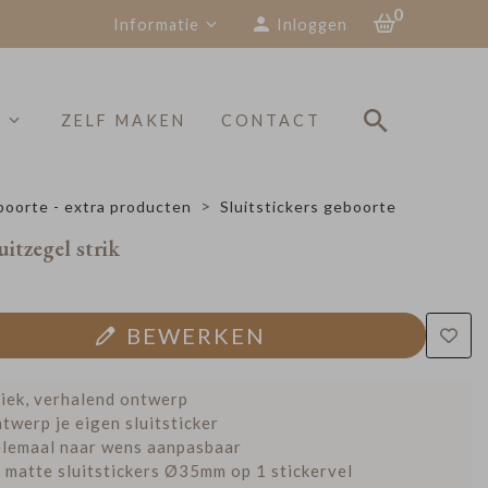
0
Informatie
Inloggen
S
ZELF MAKEN
CONTACT
oorte - extra producten
Sluitstickers geboorte
uitzegel strik
BEWERKEN
iek, verhalend ontwerp
twerp je eigen sluitsticker
lemaal naar wens aanpasbaar
 matte sluitstickers Ø35mm op 1 stickervel