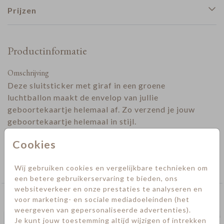
Prijzen
Productinformatie
Omschrijving
Deze sluitsticker met giraf in een groene
luchtballon maakt de envelop van jullie
geboortekaartje helemaal af. Zo verzend je jouw
geboortekaartje helemaal in stijl.
Designer
Cookies
Collectie
Wij gebruiken cookies en vergelijkbare technieken om
Sluitstickers geboorte
een betere gebruikerservaring te bieden, ons
websiteverkeer en onze prestaties te analyseren en
Deze kaarten vind je misschien ook leuk
voor marketing- en sociale mediadoeleinden (het
weergeven van gepersonaliseerde advertenties).
Sluitsticker
Je kunt jouw toestemming altijd wijzigen of intrekken