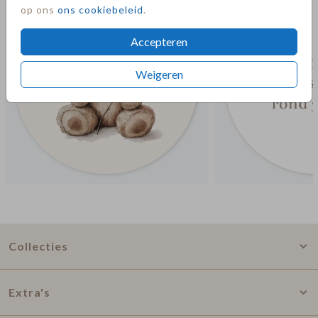
op ons
ons cookiebeleid
.
Accepteren
Weigeren
Collecties
Extra's