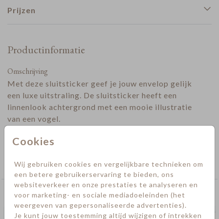
Prijzen
Productinformatie
Omschrijving
Met deze sluitsticker geef je jouw envelop gelijk
een luxe uitstraling. De sluitsticker heeft een
linnenlook achtergrond met een mooie illustratie
van een vogel.
Designer
Cookies
Collectie
Wij gebruiken cookies en vergelijkbare technieken om
Sluitstickers geboorte
een betere gebruikerservaring te bieden, ons
websiteverkeer en onze prestaties te analyseren en
Deze kaarten vind je misschien ook leuk
voor marketing- en sociale mediadoeleinden (het
weergeven van gepersonaliseerde advertenties).
Je kunt jouw toestemming altijd wijzigen of intrekken