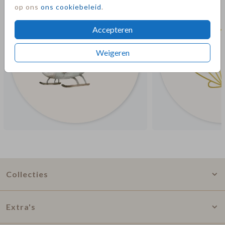
op ons
ons cookiebeleid
.
Accepteren
Weigeren
Collecties
Extra's