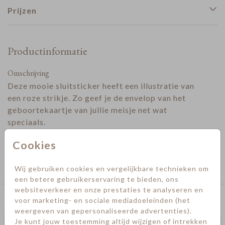
Prijzen
Productinformatie
Omschrijving
Deze mooie sluitsticker heeft een illustratie van
een roze strikje. Zo geef je de envelop van het
geboortekaartje van jullie meisje net wat
speciaals.
Designer
Cookies
Collectie
Wij gebruiken cookies en vergelijkbare technieken om
Sluitstickers geboorte
een betere gebruikerservaring te bieden, ons
websiteverkeer en onze prestaties te analyseren en
Deze kaarten vind je misschien ook leuk
voor marketing- en sociale mediadoeleinden (het
weergeven van gepersonaliseerde advertenties).
Je kunt jouw toestemming altijd wijzigen of intrekken