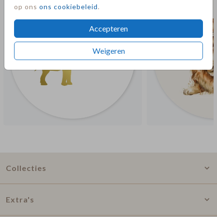
op ons
ons cookiebeleid
.
Accepteren
Weigeren
Collecties
Extra's