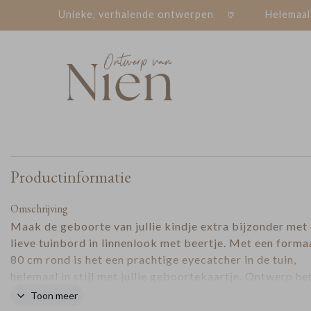
Unieke, verhalende ontwerpen
Helemaal
Productinformatie
Omschrijving
Maak de geboorte van jullie kindje extra bijzonder met 
lieve tuinbord in linnenlook met beertje. Met een forma
80 cm rond is het een prachtige eyecatcher in de tuin,
helemaal in stijl met jullie geboortekaartje. Ontwerp he
geheel naar wens: voeg de naam van jullie baby toe, kies 
Toon meer
kleuren en laat het zachte beertje terugkomen als herk