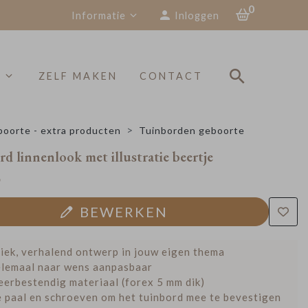
0
Informatie
Inloggen
S
ZELF MAKEN
CONTACT
oorte - extra producten
Tuinborden geboorte
d linnenlook met illustratie beertje
9
BEWERKEN
iek, verhalend ontwerp in jouw eigen thema
lemaal naar wens aanpasbaar
erbestendig materiaal (forex 5 mm dik)
 paal en schroeven om het tuinbord mee te bevestigen