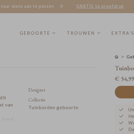
 naar wens aan te passen
GRATIS 1e proefdruk
GEBOORTE
TROUWEN
EXTRA'
Geb
Tuinbor
€ 54,9
Designer
dit
Collectie
at van
Tuinborden geboorte
Un
He
t bord
We
jullie
De
enbaar