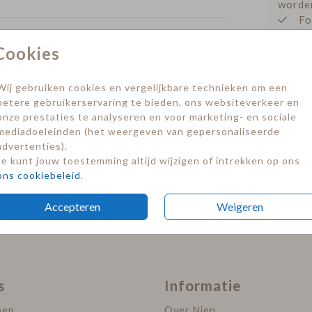
worde
Fo
n
4 
gemaakt
Cookies
geboo
Tuinbord
Tuinbord
en te
erd,
Wij gebruiken cookies en vergelijkbare technieken om een
 paal
betere gebruikerservaring te bieden, ons websiteverkeer en
Prijzen
ieuw
onze prestaties te analyseren en voor marketing- en sociale
mediadoeleinden (het weergeven van gepersonaliseerde
ndere
advertenties).
Je kunt jouw toestemming altijd wijzigen of intrekken op ons
ons cookiebeleid
.
Accepteren
Weigeren
s
Informatie
pen
Over Nien