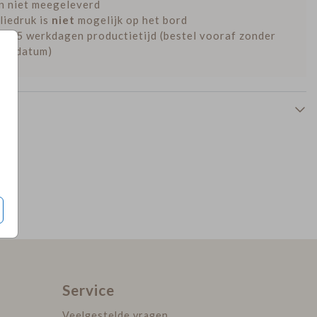
n niet meegeleverd
liedruk is
niet
mogelijk op het bord
tot 5 werkdagen productietijd (bestel vooraf zonder
rtedatum)
Tuinbord
Tuinbord
Service
Veelgestelde vragen