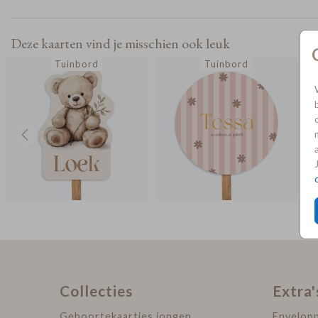
detail. Het bord kan zelfs al vóór de geboorte besteld
worden – zonder datum – zodat het direct geplaatst ka
Deze kaarten vind je misschien ook leuk
worden zodra jullie kleintje er is. Het stevige bord is 
Tuinbord
Tuinbord
van 5 mm dik forex, weerbestendig en geschikt om buit
laten staan. De paal en schroeven worden niet meegelev
maar het bord is eenvoudig te bevestigen op een houten
of tegen een muur. Tip: Plaats het tuinbord elk jaar opn
bij verjaardagen als blijvende herinnering aan dat bijzo
moment.
Collecties
Extra'
Geboortekaartjes jongen
Envelop