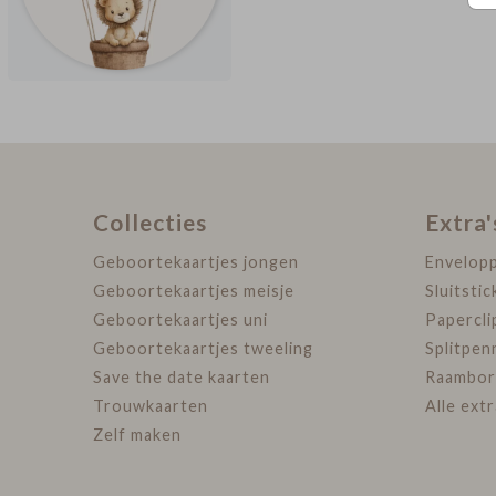
Collecties
Extra'
Geboortekaartjes jongen
Envelop
Geboortekaartjes meisje
Sluitstic
Geboortekaartjes uni
Papercli
Geboortekaartjes tweeling
Splitpen
Save the date kaarten
Raambor
Trouwkaarten
Alle ext
Zelf maken