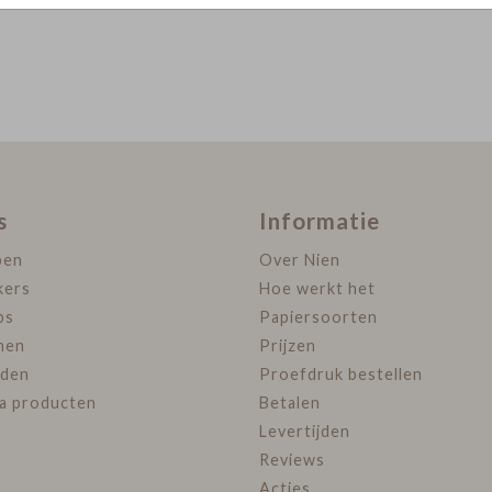
s
Informatie
pen
Over Nien
kers
Hoe werkt het
ps
Papiersoorten
nen
Prijzen
den
Proefdruk bestellen
ra producten
Betalen
Levertijden
Reviews
Acties