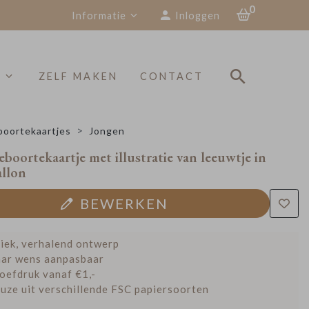
0
Informatie
Inloggen
S
ZELF MAKEN
CONTACT
oortekaartjes
Jongen
eboortekaartje met illustratie van leeuwtje in
allon
BEWERKEN
iek, verhalend ontwerp
ar wens aanpasbaar
oefdruk vanaf €1,-
uze uit verschillende FSC papiersoorten