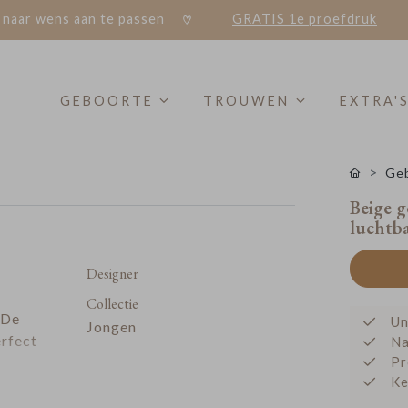
 naar wens aan te passen
GRATIS 1e proefdruk
GEBOORTE
TROUWEN
EXTRA'
Geb
Beige g
luchtb
Designer
Collectie
 De
Un
Jongen
erfect
Na
Pr
Ke
rte