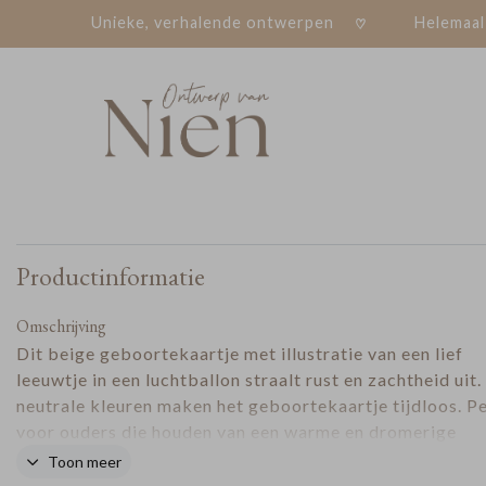
Unieke, verhalende ontwerpen
Helemaal
Productinformatie
Omschrijving
Dit beige geboortekaartje met illustratie van een lief
leeuwtje in een luchtballon straalt rust en zachtheid uit.
neutrale kleuren maken het geboortekaartje tijdloos. P
voor ouders die houden van een warme en dromerige
uitstraling. Een dromerig geboortekaartje om de geboo
Toon meer
van jullie kindje aan te kondigen.