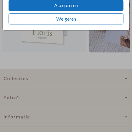
Accepteren
Weigeren
Collecties
Extra's
Informatie