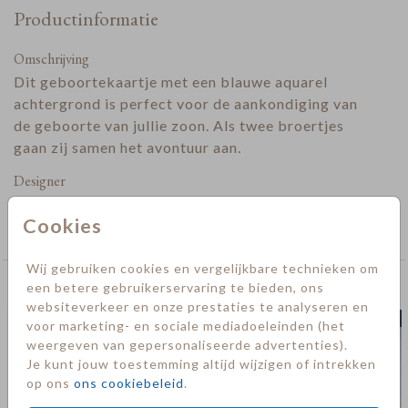
Productinformatie
Omschrijving
Dit geboortekaartje met een blauwe aquarel
achtergrond is perfect voor de aankondiging van
de geboorte van jullie zoon. Als twee broertjes
gaan zij samen het avontuur aan.
Designer
Collectie
Cookies
Jongen
Wij gebruiken cookies en vergelijkbare technieken om
een betere gebruikerservaring te bieden, ons
Deze kaarten vind je misschien ook leuk
websiteverkeer en onze prestaties te analyseren en
Geboortekaartje
voor marketing- en sociale mediadoeleinden (het
weergeven van gepersonaliseerde advertenties).
Je kunt jouw toestemming altijd wijzigen of intrekken
op ons
ons cookiebeleid
.