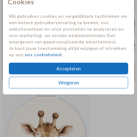
Cookies
Wij gebruiken cookies en vergelijkbare technieken om
een betere gebruikerservaring te bieden, ons
websiteverkeer en onze prestaties te analyseren en
voor marketing- en sociale mediadoeleinden (het
weergeven van gepersonaliseerde advertenties).
Je kunt jouw toestemming altijd wijzigen of intrekken
op ons
ons cookiebeleid
.
Accepteren
Weigeren
Meer in deze stijl
Sluitsticker