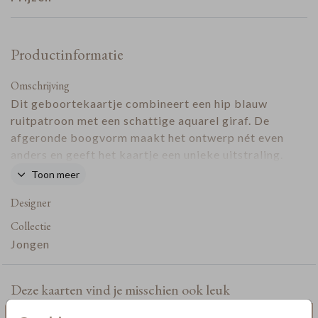
Productinformatie
Omschrijving
Dit geboortekaartje combineert een hip blauw
ruitpatroon met een schattige aquarel giraf. De
afgeronde boogvorm maakt het ontwerp nét even
anders en geeft het kaartje een unieke uitstraling.
Door de stoere kleuren en speelse illustratie is dit
Toon meer
geboortekaartje erg leuk voor jullie zoontje.
Designer
Collectie
Jongen
Deze kaarten vind je misschien ook leuk