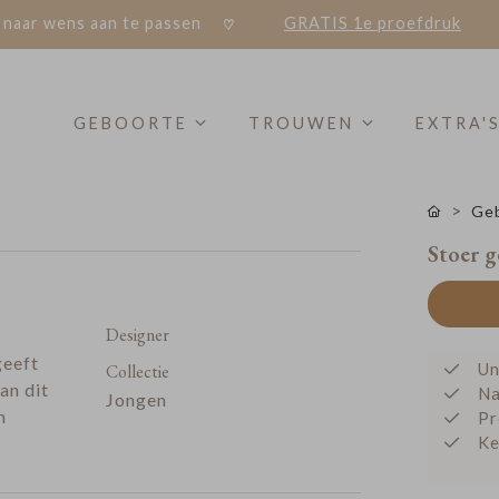
 naar wens aan te passen
GRATIS 1e proefdruk
GEBOORTE
TROUWEN
EXTRA'
Geb
Stoer g
Designer
geeft
Un
Collectie
an dit
Na
Jongen
n
Pr
Ke