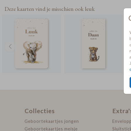
Deze kaarten vind je misschien ook leuk
Collecties
Extra'
Geboortekaartjes jongen
Envelop
Geboortekaartjes meisje
Sluitstic