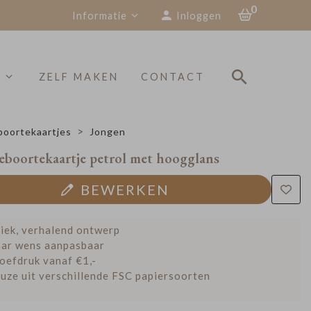
0
Informatie
Inloggen
S
ZELF MAKEN
CONTACT
oortekaartjes
Jongen
eboortekaartje petrol met hoogglans
BEWERKEN
iek, verhalend ontwerp
ar wens aanpasbaar
oefdruk vanaf €1,-
uze uit verschillende FSC papiersoorten