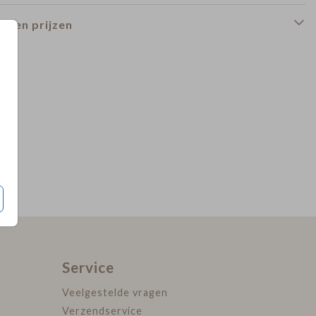
n en prijzen
Service
Veelgestelde vragen
Verzendservice