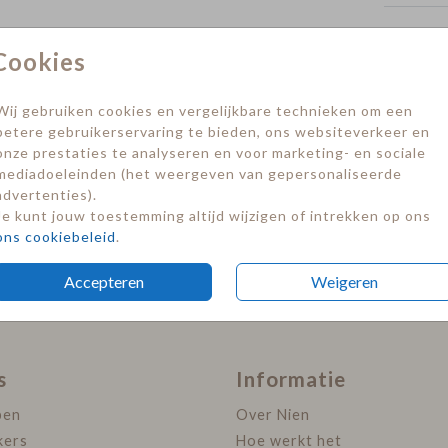
Formate
Cookies
Wij gebruiken cookies en vergelijkbare technieken om een
betere gebruikerservaring te bieden, ons websiteverkeer en
onze prestaties te analyseren en voor marketing- en sociale
mediadoeleinden (het weergeven van gepersonaliseerde
advertenties).
Je kunt jouw toestemming altijd wijzigen of intrekken op ons
ons cookiebeleid
.
Accepteren
Weigeren
s
Informatie
pen
Over Nien
kers
Hoe werkt het