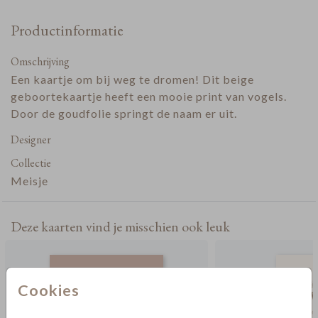
Productinformatie
Omschrijving
Een kaartje om bij weg te dromen! Dit beige
geboortekaartje heeft een mooie print van vogels.
Door de goudfolie springt de naam er uit.
Designer
Collectie
Meisje
Deze kaarten vind je misschien ook leuk
Cookies