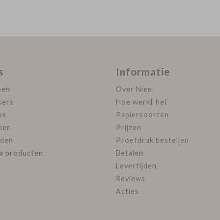
s
Informatie
pen
Over Nien
kers
Hoe werkt het
ps
Papiersoorten
nen
Prijzen
den
Proefdruk bestellen
ra producten
Betalen
Levertijden
Reviews
Acties