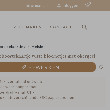
0
Informatie
Inloggen
S
ZELF MAKEN
CONTACT
oortekaartjes
Meisje
eboortekaartje witte bloemetjes met okergeel
BEWERKEN
iek, verhalend ontwerp
ar wens aanpasbaar
oefdruk vanaf €1,-
uze uit verschillende FSC papiersoorten