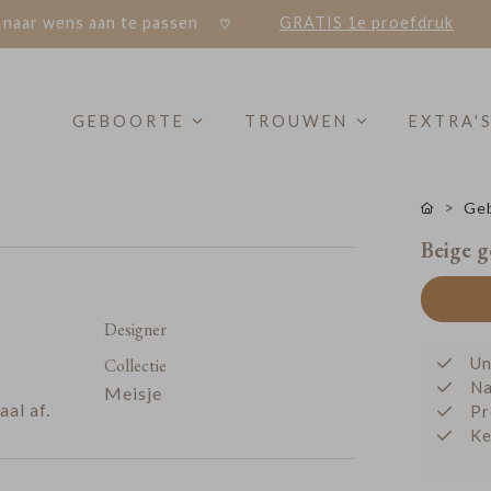
 naar wens aan te passen
GRATIS 1e proefdruk
GEBOORTE
TROUWEN
EXTRA'
Geb
Beige g
Designer
Un
Collectie
Na
Meisje
al af.
Pr
Ke