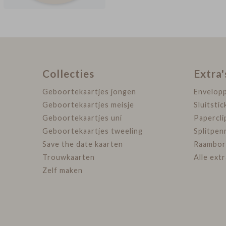
Collecties
Extra'
Geboortekaartjes jongen
Envelop
Geboortekaartjes meisje
Sluitstic
Geboortekaartjes uni
Papercli
Geboortekaartjes tweeling
Splitpen
Save the date kaarten
Raambor
Trouwkaarten
Alle ext
Zelf maken