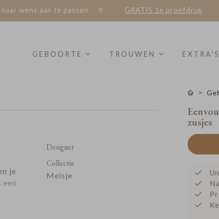
 naar wens aan te passen
GRATIS 1e proefdruk
GEBOORTE
TROUWEN
EXTRA'
Geb
Eenvoud
zusjes
Designer
Collectie
en je
Un
Meisje
s een
Na
Pr
Ke