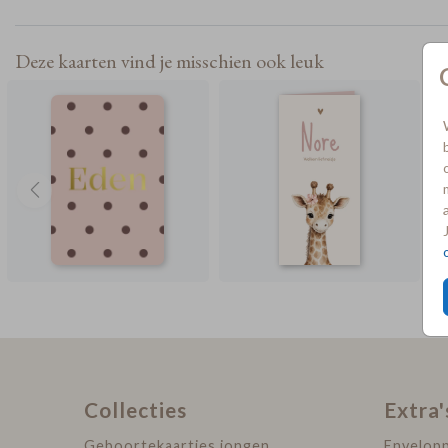
Deze kaarten vind je misschien ook leuk
Collecties
Extra'
Geboortekaartjes jongen
Envelop