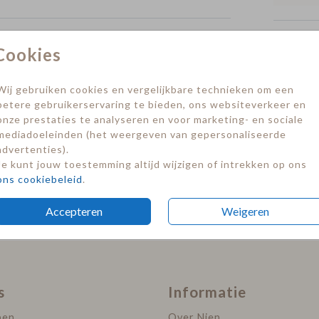
Formate
Cookies
Wij gebruiken cookies en vergelijkbare technieken om een
betere gebruikerservaring te bieden, ons websiteverkeer en
onze prestaties te analyseren en voor marketing- en sociale
mediadoeleinden (het weergeven van gepersonaliseerde
advertenties).
Je kunt jouw toestemming altijd wijzigen of intrekken op ons
ons cookiebeleid
.
Accepteren
Weigeren
s
Informatie
pen
Over Nien