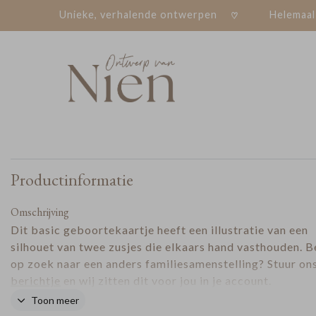
Unieke, verhalende ontwerpen
Helemaal
Productinformatie
Omschrijving
Dit basic geboortekaartje heeft een illustratie van een
silhouet van twee zusjes die elkaars hand vasthouden. B
op zoek naar een anders familiesamenstelling? Stuur on
berichtje
en wij zitten dit voor jou in je account.
Toon meer