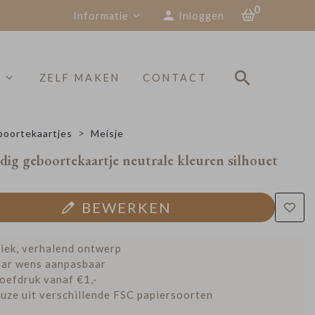
0
Informatie
Inloggen
S
ZELF MAKEN
CONTACT
oortekaartjes
Meisje
ig geboortekaartje neutrale kleuren silhouet
BEWERKEN
iek, verhalend ontwerp
ar wens aanpasbaar
oefdruk vanaf €1,-
uze uit verschillende FSC papiersoorten