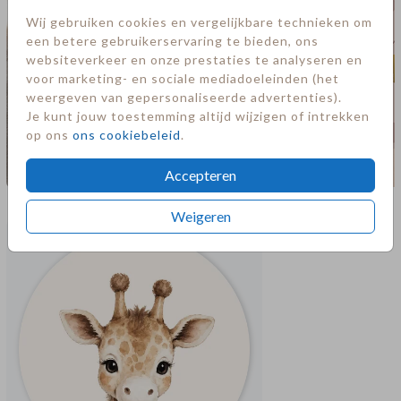
Wij gebruiken cookies en vergelijkbare technieken om
een betere gebruikerservaring te bieden, ons
websiteverkeer en onze prestaties te analyseren en
voor marketing- en sociale mediadoeleinden (het
weergeven van gepersonaliseerde advertenties).
Je kunt jouw toestemming altijd wijzigen of intrekken
op ons
ons cookiebeleid
.
Accepteren
Meer in deze stijl
Weigeren
Sluitsticker