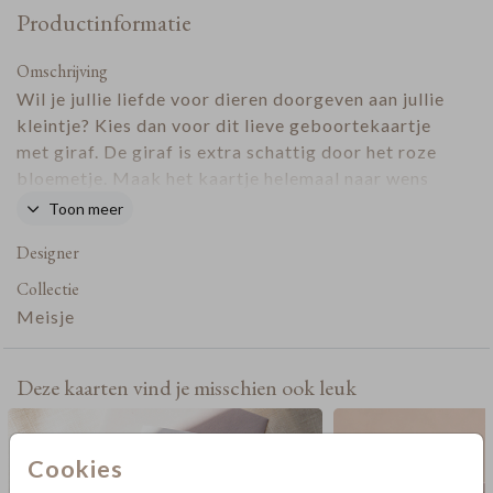
Productinformatie
Omschrijving
Wil je jullie liefde voor dieren doorgeven aan jullie
kleintje? Kies dan voor dit lieve geboortekaartje
met giraf. De giraf is extra schattig door het roze
bloemetje. Maak het kaartje helemaal naar wens
met eigen kleuren en lettertypes.
Toon meer
Designer
Collectie
Meisje
Deze kaarten vind je misschien ook leuk
Cookies