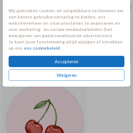
Wij gebruiken cookies en vergelijkbare technieken om
een betere gebruikerservaring te bieden, ons
websiteverkeer en onze prestaties te analyseren en
voor marketing- en sociale mediadoeleinden (het
weergeven van gepersonaliseerde advertenties).
Je kunt jouw toestemming altijd wijzigen of intrekken
op ons
ons cookiebeleid
.
Accepteren
Meer in deze stijl
Weigeren