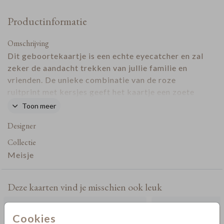
Productinformatie
Omschrijving
Dit geboortekaartje is een echte eyecatcher en zal
zeker de aandacht trekken van jullie familie en
vrienden. De unieke combinatie van de roze
ruitprint met kersjes geeft het kaartje een zoete
uitstraling.
Toon meer
Designer
Collectie
Meisje
Deze kaarten vind je misschien ook leuk
Cookies