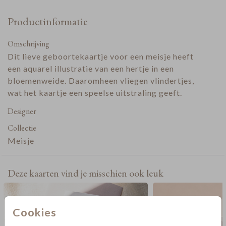
Productinformatie
Omschrijving
Dit lieve geboortekaartje voor een meisje heeft
een aquarel illustratie van een hertje in een
bloemenweide. Daaromheen vliegen vlindertjes,
wat het kaartje een speelse uitstraling geeft.
Designer
Collectie
Meisje
Deze kaarten vind je misschien ook leuk
Cookies