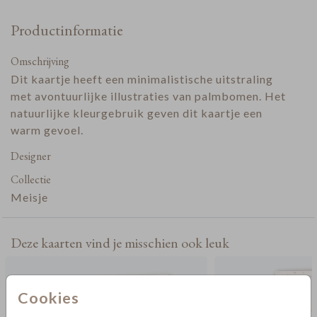
Productinformatie
Omschrijving
Dit kaartje heeft een minimalistische uitstraling
met avontuurlijke illustraties van palmbomen. Het
natuurlijke kleurgebruik geven dit kaartje een
warm gevoel.
Designer
Collectie
Meisje
Deze kaarten vind je misschien ook leuk
Cookies