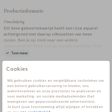
Productinformatie
Omschrijving
Dit lieve geboortekaartje heeft een roze aquarel
achtergrond met daarop silhouetten van twee
zusjes. Ben je op zoek naar een andere
samenstelling? Stuur ons gerust een
berichtje
. Dan
zetten wij dit in jouw account.
Toon meer
Designer
Cookies
Collectie
Meisje
Wij gebruiken cookies en vergelijkbare technieken om
een betere gebruikerservaring te bieden, ons
websiteverkeer en onze prestaties te analyseren en
Deze kaarten vind je misschien ook leuk
voor marketing- en sociale mediadoeleinden (het
weergeven van gepersonaliseerde advertenties).
Je kunt jouw toestemming altijd wijzigen of intrekken
op ons
ons cookiebeleid
.