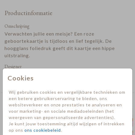
Productinformatie
Omschrijving
Verwachten jullie een meisje? Een roze
geboortekaartje is tijdloos en lief tegelijk. De
hoogglans foliedruk geeft dit kaartje een hippe
uitstraling.
Designer
Collectie
Cookies
Meisje
Wij gebruiken cookies en vergelijkbare technieken om
een betere gebruikerservaring te bieden, ons
Deze kaarten vind je misschien ook leuk
websiteverkeer en onze prestaties te analyseren en
voor marketing- en sociale mediadoeleinden (het
weergeven van gepersonaliseerde advertenties).
Je kunt jouw toestemming altijd wijzigen of intrekken
op ons
ons cookiebeleid
.