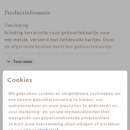
Productinformatie
Omschrijving
Schattig terracotta-roze geboortekaartje voor
een meisje, versierd met liefdevolle hartjes. Door
de afgeronde hoeken heeft het geboortekaartje
een verfijnde uitstraling. Liever andere kleuren?
De kleuren zijn naar wens aan te passen.
Toon meer
Designer
Cookies
Collectie
Meisje
Wij gebruiken cookies en vergelijkbare technieken om
een betere gebruikerservaring te bieden, ons
websiteverkeer en onze prestaties te analyseren en
Deze kaarten vind je misschien ook leuk
voor marketing- en sociale mediadoeleinden (het
weergeven van gepersonaliseerde advertenties).
Je kunt jouw toestemming altijd wijzigen of intrekken
op ons
ons cookiebeleid
.