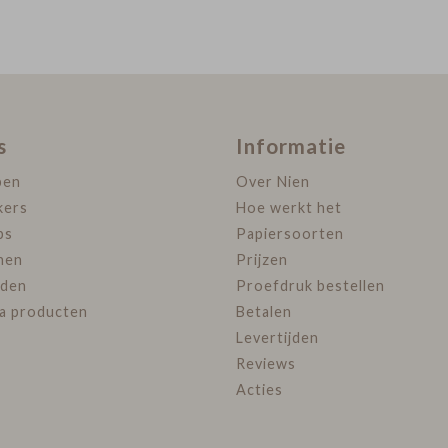
s
Informatie
pen
Over Nien
kers
Hoe werkt het
ps
Papiersoorten
nen
Prijzen
den
Proefdruk bestellen
ra producten
Betalen
Levertijden
Reviews
Acties