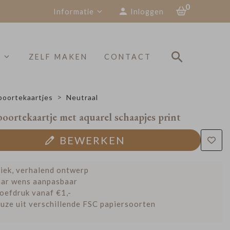
0
Informatie
Inloggen
S
ZELF MAKEN
CONTACT
oortekaartjes
Neutraal
boortekaartje met aquarel schaapjes print
BEWERKEN
iek, verhalend ontwerp
ar wens aanpasbaar
oefdruk vanaf €1,-
uze uit verschillende FSC papiersoorten