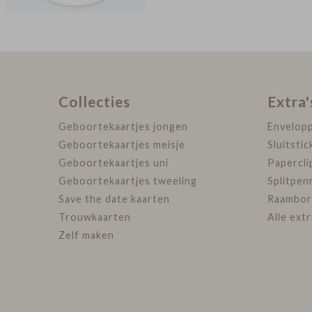
Collecties
Extra'
Geboortekaartjes jongen
Envelop
Geboortekaartjes meisje
Sluitstic
Geboortekaartjes uni
Papercli
Geboortekaartjes tweeling
Splitpen
Save the date kaarten
Raambor
Trouwkaarten
Alle ext
Zelf maken