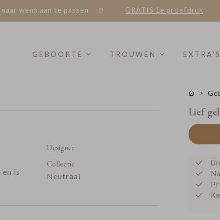
 naar wens aan te passen
GRATIS 1e proefdruk
GEBOORTE
TROUWEN
EXTRA'
Geb
Lief ge
Designer
Un
Collectie
 en is
Na
Neutraal
Pr
Ke