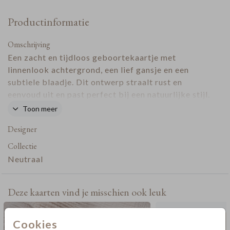
Productinformatie
Omschrijving
Een zacht en tijdloos geboortekaartje met
linnenlook achtergrond, een lief gansje en een
subtiele blaadje. Dit ontwerp straalt rust en
eenvoud uit en past perfect bij een natuurlijke stijl.
Kies je eigen tekst en maak het kaartje helemaal
Toon meer
persoonlijk.
Designer
Collectie
Neutraal
Deze kaarten vind je misschien ook leuk
Cookies