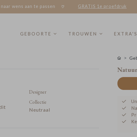
 naar wens aan te passen
GRATIS 1e proefdruk
GEBOORTE
TROUWEN
EXTRA'
Geb
Natuurl
Designer
Un
Collectie
dit
Na
Neutraal
Pr
Ke