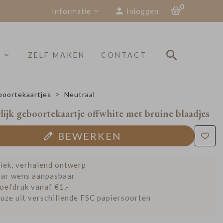
0
Informatie
Inloggen
S
ZELF MAKEN
CONTACT
oortekaartjes
Neutraal
ijk geboortekaartje offwhite met bruine blaadjes
BEWERKEN
iek, verhalend ontwerp
ar wens aanpasbaar
oefdruk vanaf €1,-
uze uit verschillende FSC papiersoorten