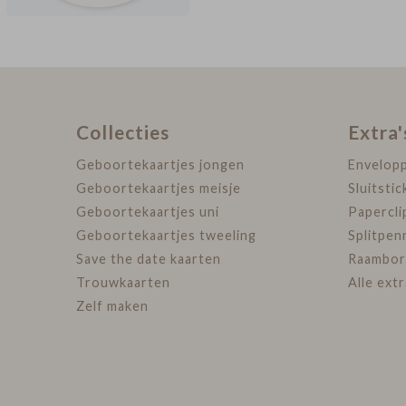
Collecties
Extra'
Geboortekaartjes jongen
Envelop
Geboortekaartjes meisje
Sluitstic
Geboortekaartjes uni
Papercli
Geboortekaartjes tweeling
Splitpen
Save the date kaarten
Raambor
Trouwkaarten
Alle ext
Zelf maken