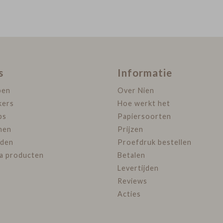
s
Informatie
pen
Over Nien
kers
Hoe werkt het
ps
Papiersoorten
nen
Prijzen
den
Proefdruk bestellen
ra producten
Betalen
Levertijden
Reviews
Acties