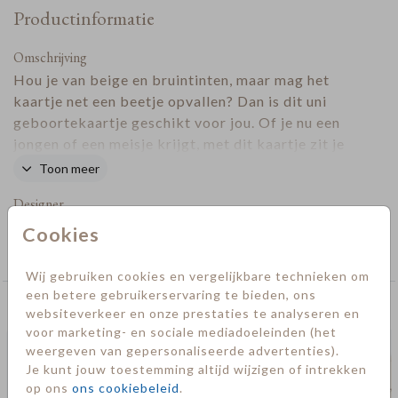
Productinformatie
Omschrijving
Hou je van beige en bruintinten, maar mag het
kaartje net een beetje opvallen? Dan is dit uni
geboortekaartje geschikt voor jou. Of je nu een
jongen of een meisje krijgt, met dit kaartje zit je
altijd goed. Liever andere kleuren? De kleuren kun
Toon meer
je eenvoudig zelf aanpassen in de editor.
Designer
Cookies
Collectie
Neutraal
Wij gebruiken cookies en vergelijkbare technieken om
een betere gebruikerservaring te bieden, ons
Deze kaarten vind je misschien ook leuk
websiteverkeer en onze prestaties te analyseren en
voor marketing- en sociale mediadoeleinden (het
weergeven van gepersonaliseerde advertenties).
Je kunt jouw toestemming altijd wijzigen of intrekken
op ons
ons cookiebeleid
.