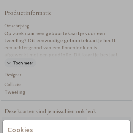
Productinformatie
Omschrijving
Op zoek naar een geboortekaartje voor een
tweeling? Dit eenvoudige geboortekaartje heeft
een achtergrond van een linnenlook en is
afgewerkt met een goudfolie. Dit kaartje bestaat
uit neutrale kleuren en is daardoor geschikt voor
Toon meer
zowel jongetjes als meisjes.
Designer
Collectie
Tweeling
Deze kaarten vind je misschien ook leuk
Cookies