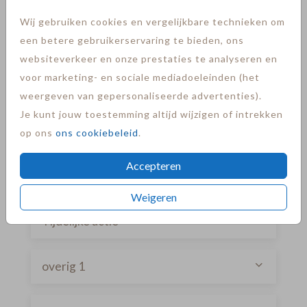
Wij gebruiken cookies en vergelijkbare technieken om
Korting codes
een betere gebruikerservaring te bieden, ons
websiteverkeer en onze prestaties te analyseren en
voor marketing- en sociale mediadoeleinden (het
Logo verwijderen
weergeven van gepersonaliseerde advertenties).
Je kunt jouw toestemming altijd wijzigen of intrekken
Refund
op ons
ons cookiebeleid
.
Accepteren
Coulance
Weigeren
Tijdelijke actie
overig 1