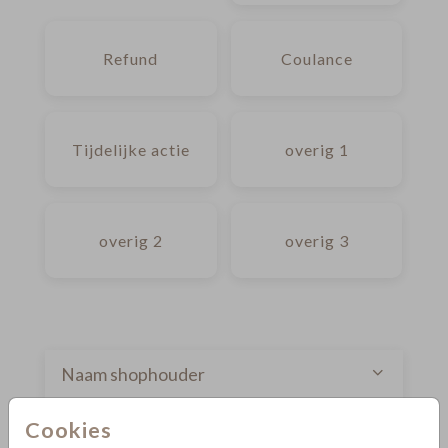
Refund
Coulance
Tijdelijke actie
overig 1
overig 2
overig 3
Naam shophouder
Cookies
Contact email