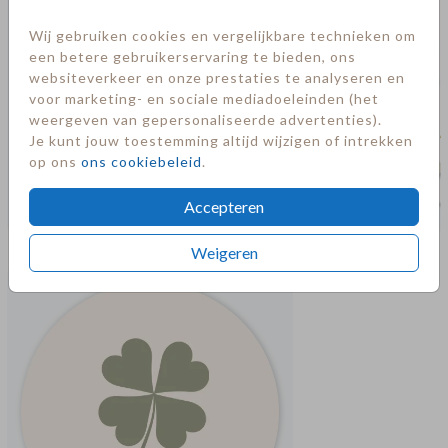
Wij gebruiken cookies en vergelijkbare technieken om
een betere gebruikerservaring te bieden, ons
websiteverkeer en onze prestaties te analyseren en
voor marketing- en sociale mediadoeleinden (het
weergeven van gepersonaliseerde advertenties).
Je kunt jouw toestemming altijd wijzigen of intrekken
op ons
ons cookiebeleid
.
Accepteren
Meer in deze stijl
Weigeren