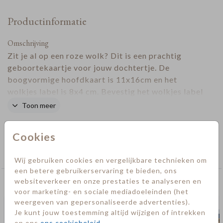
Productinformatie
Omschrijving
Zit je al op een roze wolk? Dit is een prachtig
geboortekaartje voor jouw dochtertje. De
boogvormige hoofdkaart is 11x16cm en het
wolkjes label is 8x4 cm. Bevestig het wolkjes label
met een
paperclip
aan de hoofdkaart. De paperclip
Toon meer
kun je zelf bijbestellen. De kleuren zijn naar wens
Designer
aan te passen.
Cookies
Collectie
Geboorte
Wij gebruiken cookies en vergelijkbare technieken om
een betere gebruikerservaring te bieden, ons
websiteverkeer en onze prestaties te analyseren en
Deze kaarten vind je misschien ook leuk
voor marketing- en sociale mediadoeleinden (het
weergeven van gepersonaliseerde advertenties).
Je kunt jouw toestemming altijd wijzigen of intrekken
op ons
ons cookiebeleid
.