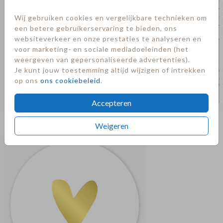
Wij gebruiken cookies en vergelijkbare technieken om
een betere gebruikerservaring te bieden, ons
websiteverkeer en onze prestaties te analyseren en
voor marketing- en sociale mediadoeleinden (het
weergeven van gepersonaliseerde advertenties).
Je kunt jouw toestemming altijd wijzigen of intrekken
op ons
ons cookiebeleid
.
Accepteren
Meer in deze stijl
Weigeren