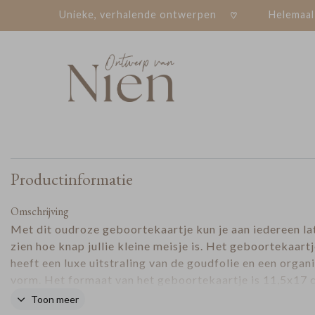
Unieke, verhalende ontwerpen
Helemaal
Productinformatie
Omschrijving
Met dit oudroze geboortekaartje kun je aan iedereen la
zien hoe knap jullie kleine meisje is. Het geboortekaart
heeft een luxe uitstraling van de goudfolie en een organ
vorm. Het formaat van het geboortekaartje is 11,5x17 
van het fotolabel 5,5x8,5 cm. Bevestig het fotolabel me
Toon meer
paperclip
naar keuze aan het geboortekaartje. Deze mag