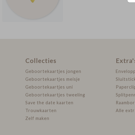
Collecties
Extra'
Geboortekaartjes jongen
Envelop
Geboortekaartjes meisje
Sluitstic
Geboortekaartjes uni
Papercli
Geboortekaartjes tweeling
Splitpen
Save the date kaarten
Raambor
Trouwkaarten
Alle ext
Zelf maken