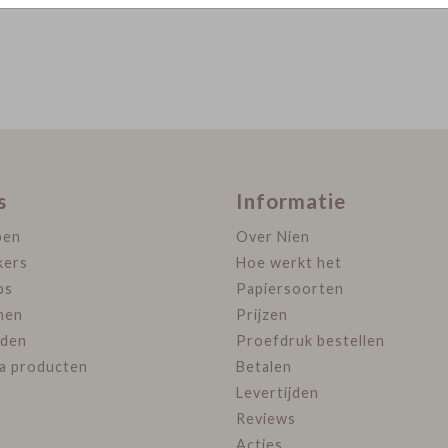
s
Informatie
pen
Over Nien
kers
Hoe werkt het
ps
Papiersoorten
nen
Prijzen
den
Proefdruk bestellen
ra producten
Betalen
Levertijden
Reviews
Acties