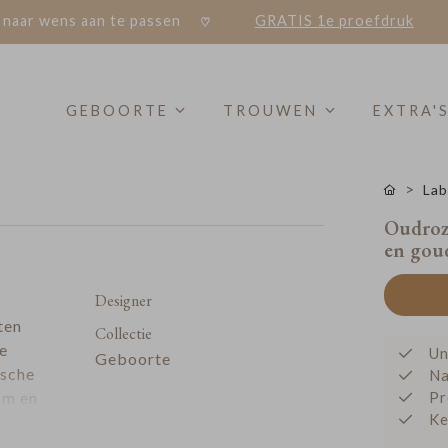
 naar wens aan te passen
GRATIS 1e proefdruk
GEBOORTE
TROUWEN
EXTRA'
Lab
Oudroze
en goud
Designer
ten
Collectie
je
Un
Geboorte
ische
Na
cm en
Pr
Ke
t een
 je er