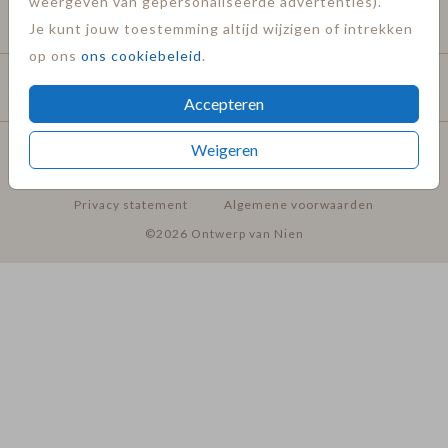
weergeven van gepersonaliseerde advertenties).
Service
Je kunt jouw toestemming altijd wijzigen of intrekken
op ons
ons cookiebeleid
.
Hulp nodig?
Accepteren
Weigeren
Privacy statement
Algemene voorwaarden
©2026 Ontwerp van Nien