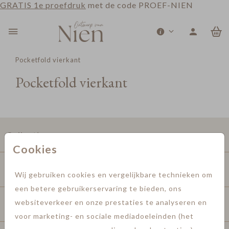
GRATIS 1e proefdruk
met de code PROEF-NIEN
0
Pocketfold vierkant
Pocketfold vierkant
Collecties
Cookies
Extra's
Wij gebruiken cookies en vergelijkbare technieken om
een betere gebruikerservaring te bieden, ons
websiteverkeer en onze prestaties te analyseren en
Informatie
voor marketing- en sociale mediadoeleinden (het