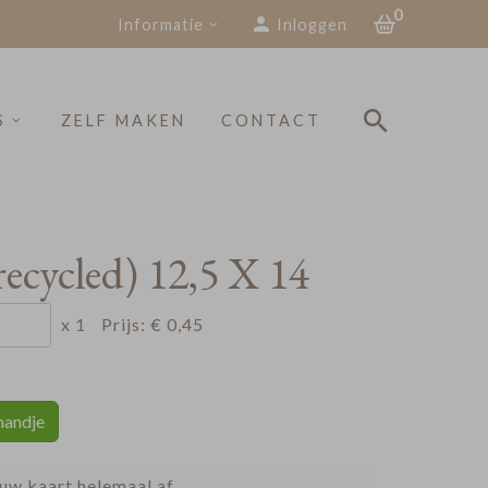
0
Informatie
Inloggen
S
ZELF MAKEN
CONTACT
recycled) 12,5 X 14
x 1
Prijs:
€ 0,45
mandje
uw kaart helemaal af