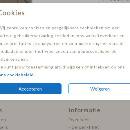
Snelle le
Cookies
Wij gebruiken cookies en vergelijkbare technieken om een
betere gebruikerservaring te bieden, ons websiteverkeer en
onze prestaties te analyseren en voor marketing- en sociale
mediadoeleinden (het weergeven van gepersonaliseerde
advertenties).
Prijs:
€ 0,4
Je kunt jouw toestemming altijd wijzigen of intrekken op ons
ons cookiebeleid
.
Accepteren
Weigeren
s
Informatie
pen
Over Nien
kers
Hoe werkt het