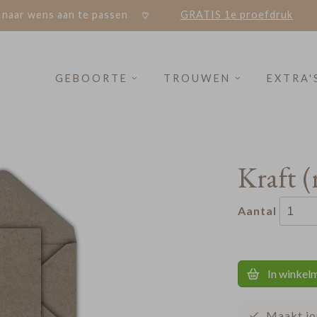
 naar wens aan te passen
GRATIS 1e proefdruk
GEBOORTE
TROUWEN
EXTRA'
Kraft (
Aantal
In winkel
Maakt jo