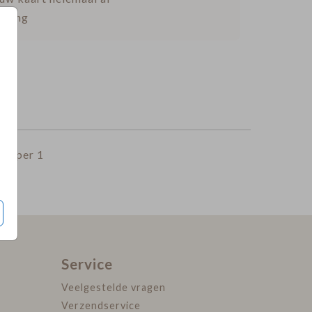
vering
5
per 1
Service
Veelgestelde vragen
Verzendservice