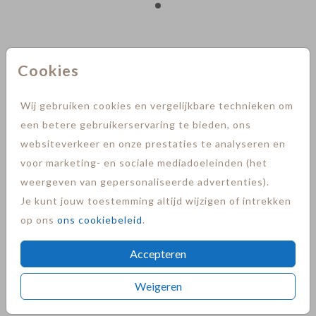
Metallic Blush 12,5 X 14
Cookies
Aantal
x 1
Prijs:
€ 0,60
Wij gebruiken cookies en vergelijkbare technieken om
een betere gebruikerservaring te bieden, ons
websiteverkeer en onze prestaties te analyseren en
Maakt jouw kaart helemaal af
voor marketing- en sociale mediadoeleinden (het
Snelle levering
weergeven van gepersonaliseerde advertenties).
Je kunt jouw toestemming altijd wijzigen of intrekken
op ons
ons cookiebeleid
.
OMSCHRIJVING
Accepteren
metallic blush 12,5 x 14
Weigeren
Prijs:
€ 0,60
per 1