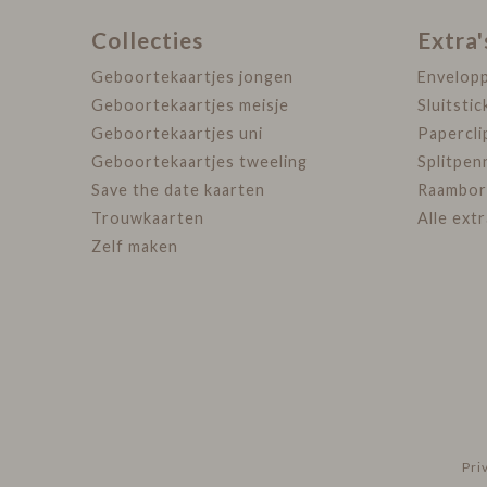
Collecties
Extra'
Geboortekaartjes jongen
Envelop
Geboortekaartjes meisje
Sluitstic
Geboortekaartjes uni
Papercli
Geboortekaartjes tweeling
Splitpen
Save the date kaarten
Raambor
Trouwkaarten
Alle ext
Zelf maken
Pri