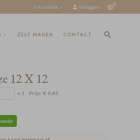
0
Informatie
Inloggen
S
ZELF MAKEN
CONTACT
e 12 X 12
x 1
Prijs:
€ 0,45
mandje
uw kaart helemaal af