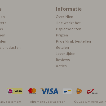
s
Informatie
pen
Over Nien
kers
Hoe werkt het
ps
Papiersoorten
nen
Prijzen
den
Proefdruk bestellen
ra producten
Betalen
Levertijden
Reviews
Acties
vacy statement
Algemene voorwaarden
©2026 Ontwerp van 