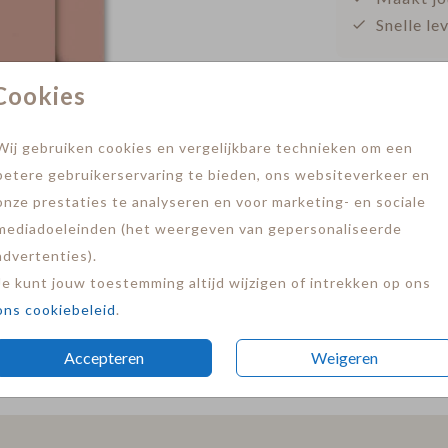
Snelle le
Cookies
Wij gebruiken cookies en vergelijkbare technieken om een
betere gebruikerservaring te bieden, ons websiteverkeer en
onze prestaties te analyseren en voor marketing- en sociale
mediadoeleinden (het weergeven van gepersonaliseerde
advertenties).
Je kunt jouw toestemming altijd wijzigen of intrekken op ons
ons cookiebeleid
.
Prijs:
€ 0,4
Accepteren
Weigeren