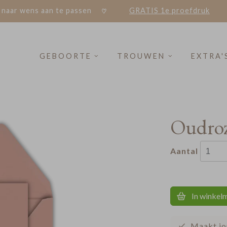
 naar wens aan te passen
GRATIS 1e proefdruk
GEBOORTE
TROUWEN
EXTRA'
Oudroz
Aantal
In winkel
Maakt jo