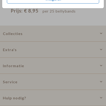
Prijs:
€ 8,95
per 25 bellybands
Collecties
Extra's
Informatie
Service
Hulp nodig?