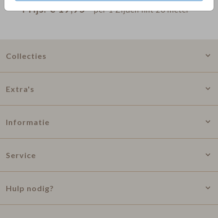
Prijs:
€ 19,95
per 1 Zijden lint 20 meter
Collecties
Extra's
Informatie
Service
Hulp nodig?