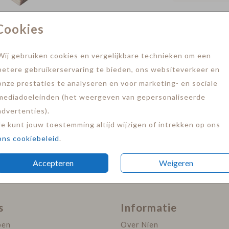
Cookies
Wij gebruiken cookies en vergelijkbare technieken om een
betere gebruikerservaring te bieden, ons websiteverkeer en
onze prestaties te analyseren en voor marketing- en sociale
mediadoeleinden (het weergeven van gepersonaliseerde
advertenties).
Prijs:
€ 7,9
Je kunt jouw toestemming altijd wijzigen of intrekken op ons
 persoonlijke kaart in een mooie houten
ons cookiebeleid
.
 (lxbxh)
Accepteren
Weigeren
s
Informatie
pen
Over Nien