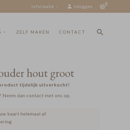
0
Informatie
Inloggen
S
ZELF MAKEN
CONTACT
ouder hout groot
 product tijdelijk uitverkocht!
? Neem dan contact met ons op.
uw kaart helemaal af
vering