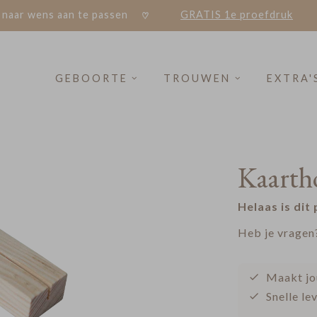
 naar wens aan te passen
GRATIS 1e proefdruk
GEBOORTE
TROUWEN
EXTRA'
Kaarth
Helaas is dit
Heb je vragen
Maakt jo
Snelle le