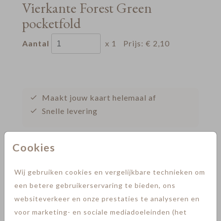
Vierkante Forest Green
pocketfold
Aantal
x 1
Prijs:
€ 2,10
Maakt jouw kaart helemaal af
Snelle levering
Cookies
OMSCHRIJVING
Forest Green pocketfold voor vierkante
Wij gebruiken cookies en vergelijkbare technieken om
kaarten van 13 x 13 cm. Formaat pocketfold:
een betere gebruikerservaring te bieden, ons
14,5 x 14,5 cm. Kies voor envelopmaat 16 x
websiteverkeer en onze prestaties te analyseren en
16 cm.
voor marketing- en sociale mediadoeleinden (het