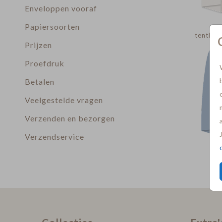
Enveloppen vooraf
Papiersoorten
tentkaa
Prijzen
Proefdruk
Betalen
Veelgestelde vragen
Verzenden en bezorgen
Verzendservice
te