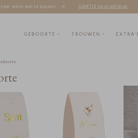
 naar wens aan te passen
GRATIS 1e proefdruk
GEBOORTE
TROUWEN
EXTRA'
eboorte
orte