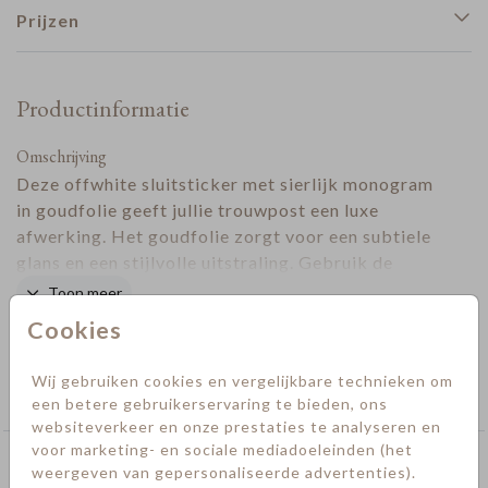
Prijzen
Productinformatie
Omschrijving
Deze offwhite sluitsticker met sierlijk monogram
in goudfolie geeft jullie trouwpost een luxe
afwerking. Het goudfolie zorgt voor een subtiele
glans en een stijlvolle uitstraling. Gebruik de
sluitsticker om enveloppen elegant te sluiten of
Toon meer
als decoratief detail bij de uitnodigingen. De
Cookies
Designer
sticker matcht prachtig met de
trouwhuisstijl
Botanical Blue
.
Collectie
Wij gebruiken cookies en vergelijkbare technieken om
Sluitstickers trouwen
een betere gebruikerservaring te bieden, ons
websiteverkeer en onze prestaties te analyseren en
voor marketing- en sociale mediadoeleinden (het
Deze kaarten vind je misschien ook leuk
weergeven van gepersonaliseerde advertenties).