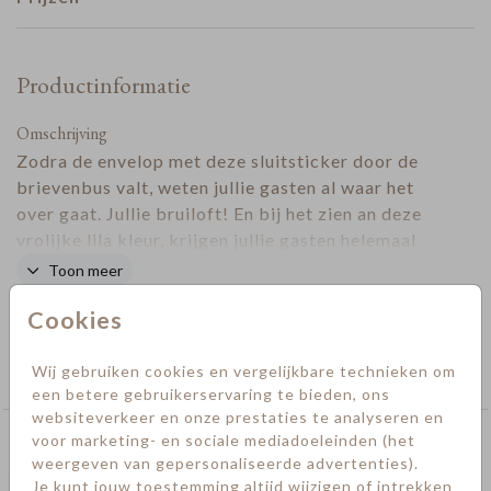
Productinformatie
Omschrijving
Zodra de envelop met deze sluitsticker door de
brievenbus valt, weten jullie gasten al waar het
over gaat. Jullie bruiloft! En bij het zien an deze
vrolijke lila kleur, krijgen jullie gasten helemaal
een lach op hun gezicht!
Toon meer
Designer
Cookies
Collectie
Wij gebruiken cookies en vergelijkbare technieken om
Sluitstickers trouwen
een betere gebruikerservaring te bieden, ons
websiteverkeer en onze prestaties te analyseren en
voor marketing- en sociale mediadoeleinden (het
Deze kaarten vind je misschien ook leuk
weergeven van gepersonaliseerde advertenties).
Sluitsticker
Sluits
Je kunt jouw toestemming altijd wijzigen of intrekken