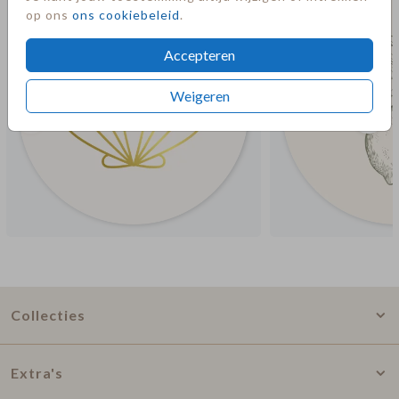
op ons
ons cookiebeleid
.
Accepteren
Weigeren
Collecties
Extra's